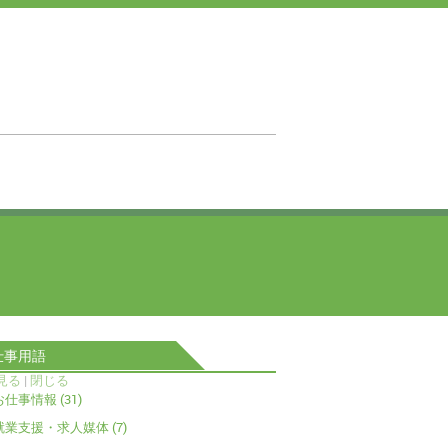
仕事用語
見る
|
閉じる
お仕事情報 (31)
就業支援・求人媒体 (7)