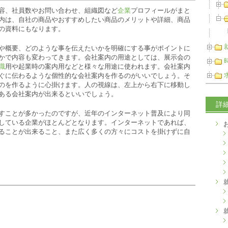
容、社員数やお問い合わせ、組織図など
企業
プロフィールがまと
内は、自社の商品やおすすめしたい商品のメリットや詳細、商品
の資料にもなります。
や概要、どのような事を伝えたいかを明確にする事がポイントに
かで内容も変わってきます。会社案内の用途としては、展示会の
職
用や起業時の案内用などと様々な用途に使われます。会社案内
ぐに伝わるような個性的な会社案内を作るのがいいでしょう。そ
のを作るように心掛けます。人の視線は、左上から右下に移動し
ある会社案内が出来るといいでしょう。
詳
すことが多かったのですが、近年のインターネット普及により同
している企業がほとんどとなります。インターネットであれば、
ることが出来ること、また広く多くの方々にコストを掛けずに自