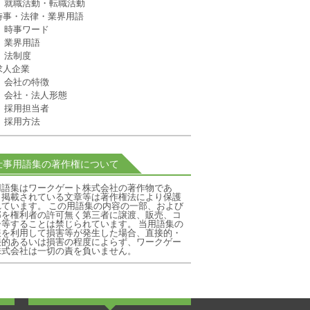
就職活動・転職活動
時事・法律・業界用語
時事ワード
業界用語
法制度
求人企業
会社の特徴
会社・法人形態
採用担当者
採用方法
仕事用語集の著作権について
用語集はワークゲート株式会社の著作物であ
、掲載されている文章等は著作権法により保護
れています。 この用語集の内容の一部、および
部を権利者の許可無く第三者に譲渡、販売、コ
ー等することは禁じられています。 当用語集の
報を利用して損害等が発生した場合、直接的・
接的あるいは損害の程度によらず、ワークゲー
株式会社は一切の責を負いません。