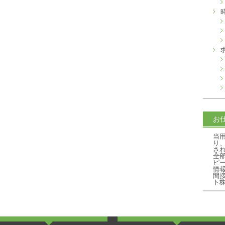
お
当
り
さ
全
ピ
情
間
ト