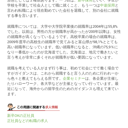
形態としては２種類あります。一つ目は、
新卒採用
といい、学生が
学校を卒業して社会人として職に就くこと、もう一つは
中途採用
と
言われ転職により現在勤めていた会社を退職して、別の会社に就職
する事を言います。
就職率については、大学や大学院卒業後の就職率は2004年は55,8%
でした。以前は、男性の方が就職率が高かったが200年以降は、女性
の就職率が高くなっているようです。高校卒業の場合の就職率は、
2009年度卒の高校生の就職率で見てみると富山県が98,1%ととても
高い就職率になっています。低い就職率になると、沖縄の75,9％に
なり一番低かったのが北海道でした。北海道は、地元で働きたいと
言う考えが非常に多くそれが就職率が低い要因になっています。
就職を考えている人がまず行う事は、初めて社会にでて働く場合で
すがガイダンスは、これから就職すると言う人のために行われ一か
ら色々と教えてもらえる所です。
企業セミナー
は、各企業が主催し
たりハローワーク、各大学などが主催となってい行っています。最
近になって、海外からの留学生のためのガイダンスも増えて来てい
ます。
新卒OKの正社員
正社員などの転職の求人