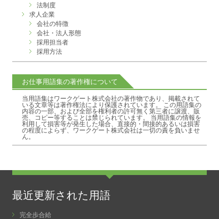
法制度
求人企業
会社の特徴
会社・法人形態
採用担当者
採用方法
お仕事用語集の著作権について
当用語集はワークゲート株式会社の著作物であり、掲載されて
いる文章等は著作権法により保護されています。 この用語集の
内容の一部、および全部を権利者の許可無く第三者に譲渡、販
売、コピー等することは禁じられています。 当用語集の情報を
利用して損害等が発生した場合、直接的・間接的あるいは損害
の程度によらず、ワークゲート株式会社は一切の責を負いませ
ん。
最近更新された用語
完全歩合給