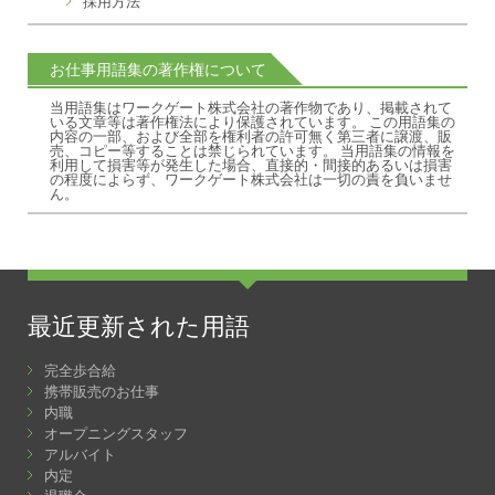
採用方法
お仕事用語集の著作権について
当用語集はワークゲート株式会社の著作物であり、掲載されて
いる文章等は著作権法により保護されています。 この用語集の
内容の一部、および全部を権利者の許可無く第三者に譲渡、販
売、コピー等することは禁じられています。 当用語集の情報を
利用して損害等が発生した場合、直接的・間接的あるいは損害
の程度によらず、ワークゲート株式会社は一切の責を負いませ
ん。
最近更新された用語
完全歩合給
携帯販売のお仕事
内職
オープニングスタッフ
アルバイト
内定