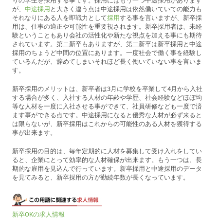
りの学生を採用する事です。採用にはもう一つ中途採用があります
が、
中途採用
と大きく違う点は中途採用は依然働いていての能力も
それなりにある人を即戦力として
採用
する事を言いますが、新卒採
用は、仕事の適正や可能性を重要視されます。新卒採用者は、未経
験ということもあり会社の活性化や新たな視点を加える事にも期待
されています。第二新卒もありますが、第二新卒は新卒採用と中途
採用のちょうど中間の位置にあります。一度社会で働く事を経験し
ているんだが、辞めてしまいそれほど長く働いていない事を言いま
す。
新卒採用のメリットは、新卒者は3月に学校を卒業して4月から入社
する場合が多く、入社する人材の年齢や学歴、社会経験などほぼ均
等な人材を一度に入社させる事ができて、社員研修なども一度で済
ます事ができる点です。中途採用になると優秀な人材が必ず来ると
は限らないが、新卒採用はこれからの可能性のある人材を獲得する
事が出来ます。
新卒採用の目的は、毎年定期的に人材を募集して受け入れをしてい
ると、企業にとって効率的な人材確保が出来ます。もう一つは、長
期的な雇用を見込んで行っています。新卒採用と中途採用のデータ
を見てみると、新卒採用の方が勤続年数が長くなっています。
新卒OKの求人情報