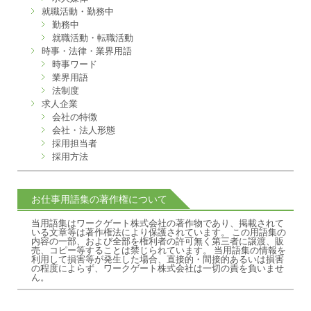
就職活動・勤務中
勤務中
就職活動・転職活動
時事・法律・業界用語
時事ワード
業界用語
法制度
求人企業
会社の特徴
会社・法人形態
採用担当者
採用方法
お仕事用語集の著作権について
当用語集はワークゲート株式会社の著作物であり、掲載されて
いる文章等は著作権法により保護されています。 この用語集の
内容の一部、および全部を権利者の許可無く第三者に譲渡、販
売、コピー等することは禁じられています。 当用語集の情報を
利用して損害等が発生した場合、直接的・間接的あるいは損害
の程度によらず、ワークゲート株式会社は一切の責を負いませ
ん。