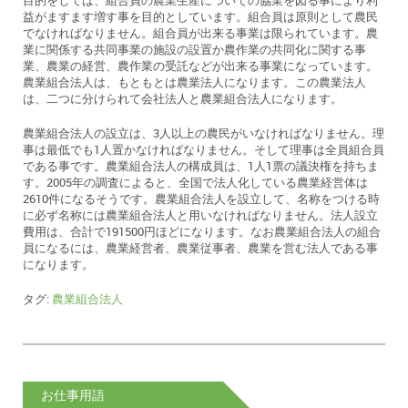
目的をしては、組合員の農業生産についての協業を図る事により利
益がますます増す事を目的としています。組合員は原則として農民
でなければなりません。組合員が出来る事業は限られています。農
業に関係する共同事業の施設の設置か農作業の共同化に関する事
業、農業の経営、農作業の受託などが出来る事業になっています。
農業組合法人は、もともとは農業法人になります。この農業法人
は、二つに分けられて会社法人と農業組合法人になります。
農業組合法人の設立は、3人以上の農民がいなければなりません。理
事は最低でも1人置かなければなりません。そして理事は全員組合員
である事です。農業組合法人の構成員は、1人1票の議決権を持ちま
す。2005年の調査によると、全国で法人化している農業経営体は
2610件になるそうです。農業組合法人を設立して、名称をつける時
に必ず名称には農業組合法人と用いなければなりません。法人設立
費用は、合計で191500円ほどになります。なお農業組合法人の組合
員になるには、農業経営者、農業従事者、農業を営む法人である事
になります。
タグ:
農業組合法人
お仕事用語