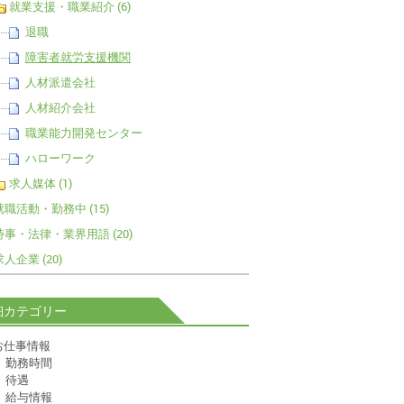
就業支援・職業紹介 (6)
退職
障害者就労支援機関
人材派遣会社
人材紹介会社
職業能力開発センター
ハローワーク
求人媒体 (1)
就職活動・勤務中 (15)
時事・法律・業界用語 (20)
求人企業 (20)
細カテゴリー
お仕事情報
勤務時間
待遇
給与情報