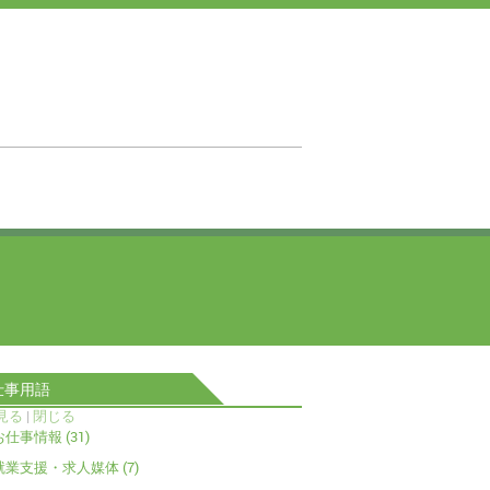
仕事用語
見る
|
閉じる
お仕事情報 (31)
就業支援・求人媒体 (7)