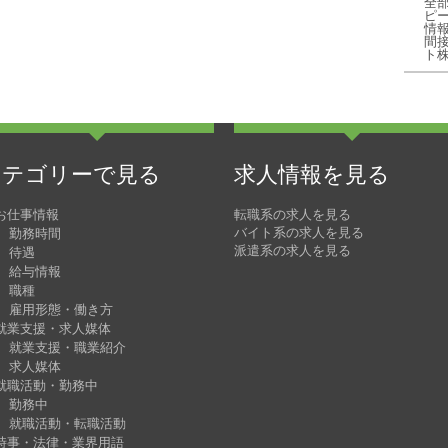
全
ピ
情
間
ト
カテゴリーで見る
求人情報を見る
お仕事情報
転職系の求人を見る
バイト系の求人を見る
勤務時間
派遣系の求人を見る
待遇
給与情報
職種
雇用形態・働き方
就業支援・求人媒体
就業支援・職業紹介
求人媒体
就職活動・勤務中
勤務中
就職活動・転職活動
時事・法律・業界用語