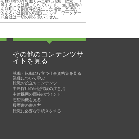
部を権利者の許可無く第三者に譲渡、販売、コ
ー等することは禁じられています。 当用語集の
報を利用して損害等が発生した場合、直接的・
接的あるいは損害の程度によらず、ワークゲー
株式会社は一切の責を負いません。
その他のコンテンツサ
イトを見る
就職・転職に役立つ仕事資格集を見る
業種について学ぶ
転職お役立ちコンテンツ
中途採用の筆記試験の注意点
中途採用の面接のポイント
志望動機を見る
履歴書の書き方
転職に必要な手続きをする