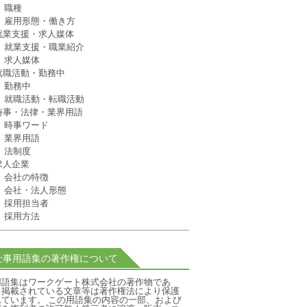
職種
雇用形態・働き方
就業支援・求人媒体
就業支援・職業紹介
求人媒体
就職活動・勤務中
勤務中
就職活動・転職活動
時事・法律・業界用語
時事ワード
業界用語
法制度
求人企業
会社の特徴
会社・法人形態
採用担当者
採用方法
仕事用語集の著作権について
用語集はワークゲート株式会社の著作物であ
、掲載されている文章等は著作権法により保護
れています。 この用語集の内容の一部、および