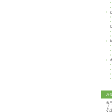
お
当
り
さ