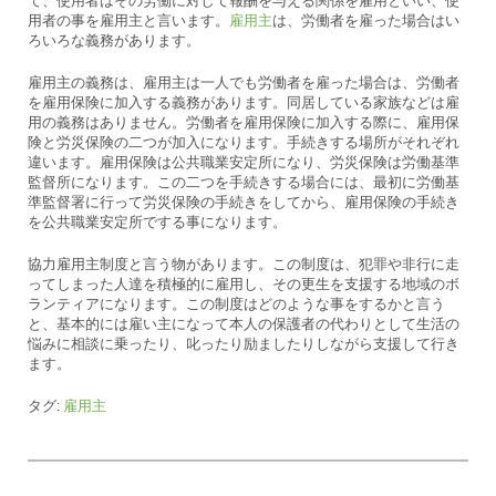
て、使用者はその労働に対して報酬を与える関係を雇用といい、使
用者の事を雇用主と言います。
雇用主
は、労働者を雇った場合はい
ろいろな義務があります。
雇用主の義務は、雇用主は一人でも労働者を雇った場合は、労働者
を雇用保険に加入する義務があります。同居している家族などは雇
用の義務はありません。労働者を雇用保険に加入する際に、雇用保
険と労災保険の二つが加入になります。手続きする場所がそれぞれ
違います。雇用保険は公共職業安定所になり、労災保険は労働基準
監督所になります。この二つを手続きする場合には、最初に労働基
準監督署に行って労災保険の手続きをしてから、雇用保険の手続き
を公共職業安定所でする事になります。
協力雇用主制度と言う物があります。この制度は、犯罪や非行に走
ってしまった人達を積極的に雇用し、その更生を支援する地域のボ
ランティアになります。この制度はどのような事をするかと言う
と、基本的には雇い主になって本人の保護者の代わりとして生活の
悩みに相談に乗ったり、叱ったり励ましたりしながら支援して行き
ます。
タグ:
雇用主