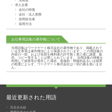
法制度
求人企業
会社の特徴
会社・法人形態
採用担当者
採用方法
お仕事用語集の著作権について
当用語集はワークゲート株式会社の著作物であり、掲載されて
いる文章等は著作権法により保護されています。 この用語集の
内容の一部、および全部を権利者の許可無く第三者に譲渡、販
売、コピー等することは禁じられています。 当用語集の情報を
利用して損害等が発生した場合、直接的・間接的あるいは損害
の程度によらず、ワークゲート株式会社は一切の責を負いませ
ん。
最近更新された用語
完全歩合給