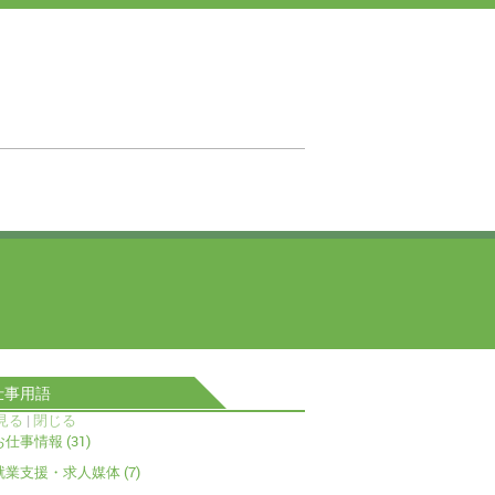
仕事用語
見る
|
閉じる
お仕事情報 (31)
就業支援・求人媒体 (7)