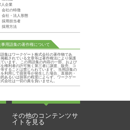
求人企業
会社の特徴
会社・法人形態
採用担当者
採用方法
仕事用語集の著作権について
用語集はワークゲート株式会社の著作物であ
、掲載されている文章等は著作権法により保護
れています。 この用語集の内容の一部、および
部を権利者の許可無く第三者に譲渡、販売、コ
ー等することは禁じられています。 当用語集の
報を利用して損害等が発生した場合、直接的・
接的あるいは損害の程度によらず、ワークゲー
株式会社は一切の責を負いません。
その他のコンテンツサ
イトを見る